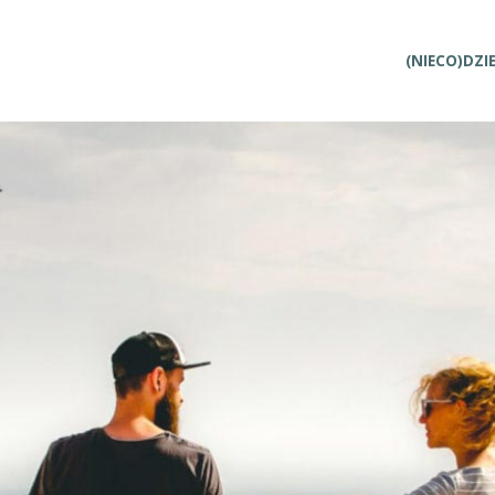
Przejdź
(NIECO)DZI
do
treści