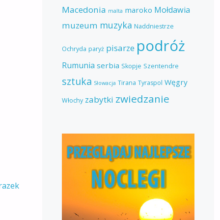
Macedonia
Mołdawia
maroko
malta
muzyka
muzeum
Naddniestrze
podróż
pisarze
Ochryda
paryż
Rumunia
serbia
Skopje
Szentendre
sztuka
Węgry
Tirana
Tyraspol
Słowacja
zwiedzanie
zabytki
Włochy
razek