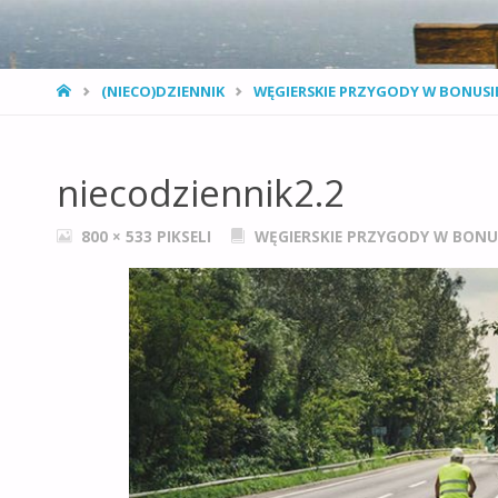
STRONA
(NIECO)DZIENNIK
WĘGIERSKIE PRZYGODY W BONUSI
GŁÓWNA
niecodziennik2.2
PEŁNY
800 × 533
PIKSELI
WĘGIERSKIE PRZYGODY W BONUS
ROZMIAR