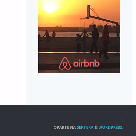
OPARTE NA
SEPTERA
&
WORDPRESS.