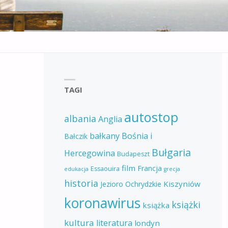
TAGI
autostop
albania
Anglia
bałkany
Bośnia i
Bałczik
Bułgaria
Hercegowina
Budapeszt
film
Francja
Essaouira
edukacja
grecja
historia
Kiszyniów
Jezioro Ochrydzkie
koronawirus
książki
książka
kultura
literatura
londyn