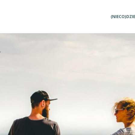
Przejdź
(NIECO)DZI
do
treści