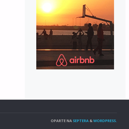
OPARTE NA
SEPTERA
&
WORDPRESS.