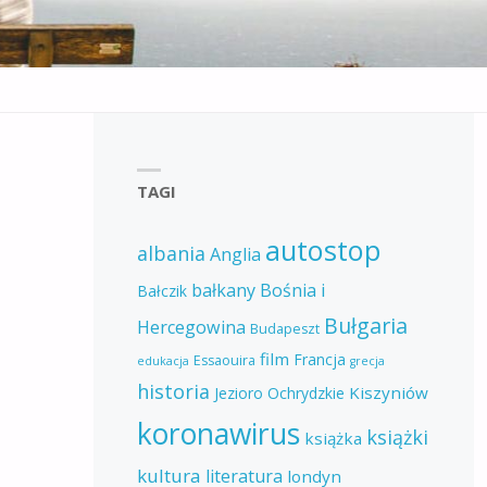
TAGI
autostop
albania
Anglia
bałkany
Bośnia i
Bałczik
Bułgaria
Hercegowina
Budapeszt
film
Francja
Essaouira
edukacja
grecja
historia
Kiszyniów
Jezioro Ochrydzkie
koronawirus
książki
książka
kultura
literatura
londyn