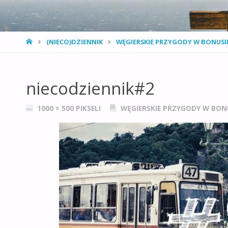
STRONA
(NIECO)DZIENNIK
WĘGIERSKIE PRZYGODY W BONUSI
GŁÓWNA
niecodziennik#2
PEŁNY
1000 × 500
PIKSELI
WĘGIERSKIE PRZYGODY W BONU
ROZMIAR