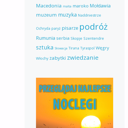
Macedonia
Mołdawia
maroko
malta
muzyka
muzeum
Naddniestrze
podróż
pisarze
Ochryda
paryż
Rumunia
serbia
Skopje
Szentendre
sztuka
Węgry
Tirana
Tyraspol
Słowacja
zwiedzanie
zabytki
Włochy