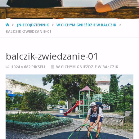
STRONA
(NIECO)DZIENNIK
W CICHYM GNIEŹDZIE W BAŁCZIK
GŁÓWNA
BALCZIK-ZWIEDZANIE-01
balczik-zwiedzanie-01
PEŁNY
1024 × 682
PIKSELI
W CICHYM GNIEŹDZIE W BAŁCZIK
ROZMIAR