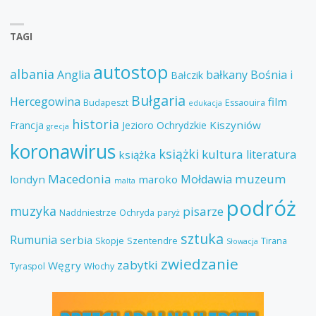
TAGI
autostop
albania
Anglia
bałkany
Bośnia i
Bałczik
Bułgaria
Hercegowina
film
Budapeszt
Essaouira
edukacja
historia
Kiszyniów
Francja
Jezioro Ochrydzkie
grecja
koronawirus
książki
kultura
literatura
książka
Macedonia
muzeum
Mołdawia
londyn
maroko
malta
podróż
muzyka
pisarze
Naddniestrze
Ochryda
paryż
sztuka
Rumunia
serbia
Skopje
Szentendre
Tirana
Słowacja
zwiedzanie
zabytki
Węgry
Tyraspol
Włochy