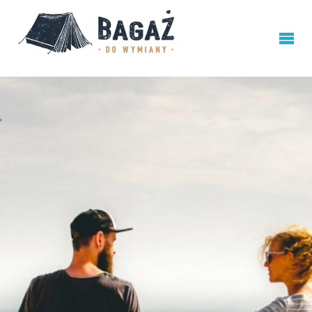
BAGAŻ
DO
WYMIANY