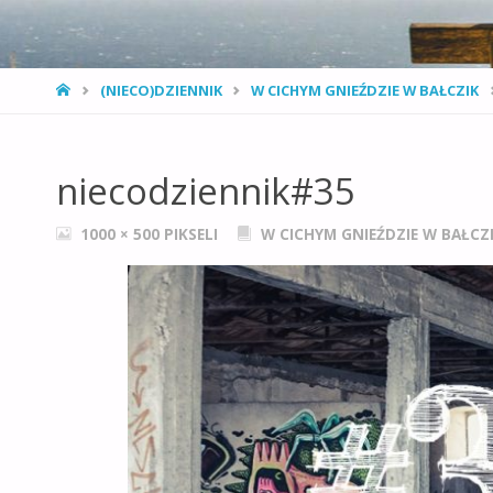
STRONA
(NIECO)DZIENNIK
W CICHYM GNIEŹDZIE W BAŁCZIK
GŁÓWNA
niecodziennik#35
PEŁNY
1000 × 500
PIKSELI
W CICHYM GNIEŹDZIE W BAŁCZ
ROZMIAR