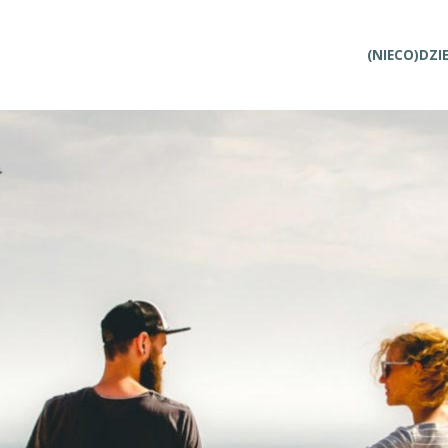
Przejdź
(NIECO)DZI
do
treści