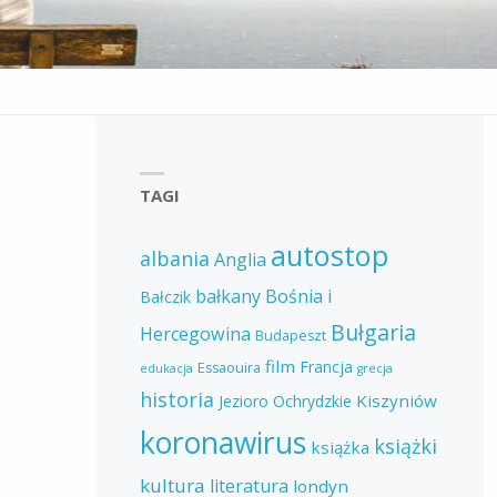
TAGI
autostop
albania
Anglia
bałkany
Bośnia i
Bałczik
Bułgaria
Hercegowina
Budapeszt
film
Francja
Essaouira
edukacja
grecja
historia
Kiszyniów
Jezioro Ochrydzkie
koronawirus
książki
książka
kultura
literatura
londyn