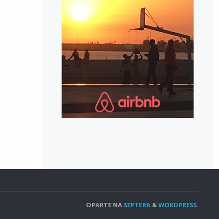
OPARTE NA
SEPTERA
&
WORDPRESS.