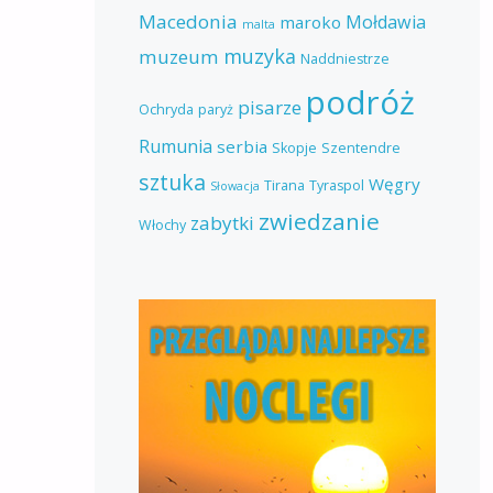
Macedonia
Mołdawia
maroko
malta
muzyka
muzeum
Naddniestrze
podróż
pisarze
Ochryda
paryż
Rumunia
serbia
Skopje
Szentendre
sztuka
Węgry
Tirana
Tyraspol
Słowacja
zwiedzanie
zabytki
Włochy