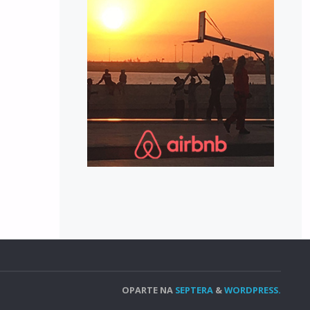
OPARTE NA
SEPTERA
&
WORDPRESS.