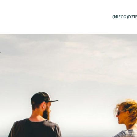
Przejdź
(NIECO)DZI
do
treści