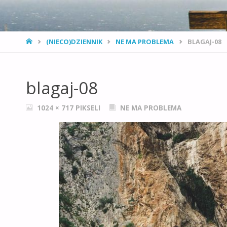
STRONA
(NIECO)DZIENNIK
NE MA PROBLEMA
BLAGAJ-08
GŁÓWNA
blagaj-08
PEŁNY
1024 × 717
PIKSELI
NE MA PROBLEMA
ROZMIAR