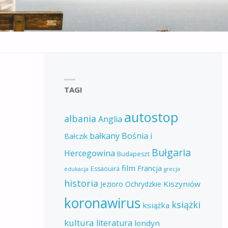
TAGI
autostop
albania
Anglia
bałkany
Bośnia i
Bałczik
Bułgaria
Hercegowina
Budapeszt
film
Francja
Essaouira
edukacja
grecja
historia
Kiszyniów
Jezioro Ochrydzkie
koronawirus
książki
książka
kultura
literatura
londyn