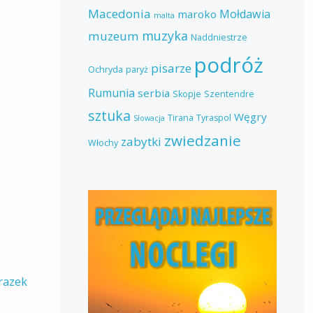
Macedonia
Mołdawia
maroko
malta
muzyka
muzeum
Naddniestrze
podróż
pisarze
Ochryda
paryż
Rumunia
serbia
Skopje
Szentendre
sztuka
Węgry
Tirana
Tyraspol
Słowacja
zwiedzanie
zabytki
Włochy
razek