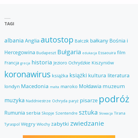
TAGI
autostop
albania
Anglia
bałkany
Bośnia i
Bałczik
Bułgaria
Hercegowina
film
Budapeszt
Essaouira
edukacja
historia
Kiszyniów
Francja
Jezioro Ochrydzkie
grecja
koronawirus
książki
kultura
literatura
książka
Macedonia
muzeum
Mołdawia
londyn
maroko
malta
podróż
muzyka
pisarze
Naddniestrze
Ochryda
paryż
sztuka
Rumunia
serbia
Skopje
Szentendre
Tirana
Słowacja
zwiedzanie
zabytki
Węgry
Tyraspol
Włochy