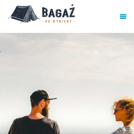
BAGAŻ
DO
WYMIANY