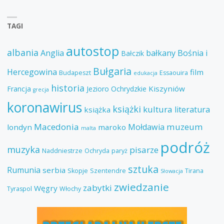
TAGI
autostop
albania
Anglia
bałkany
Bośnia i
Bałczik
Bułgaria
Hercegowina
film
Budapeszt
Essaouira
edukacja
historia
Kiszyniów
Francja
Jezioro Ochrydzkie
grecja
koronawirus
książki
kultura
literatura
książka
Macedonia
muzeum
Mołdawia
londyn
maroko
malta
podróż
muzyka
pisarze
Naddniestrze
Ochryda
paryż
sztuka
Rumunia
serbia
Skopje
Szentendre
Tirana
Słowacja
zwiedzanie
zabytki
Węgry
Tyraspol
Włochy