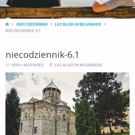
STRONA
(NIECO)DZIENNIK
LUZ BLUES W BELGRADZIE
GŁÓWNA
NIECODZIENNIK-6.1
niecodziennik-6.1
PEŁNY
1024 × 682
PIKSELI
LUZ BLUES W BELGRADZIE
ROZMIAR