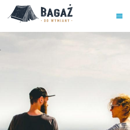
BAGAŻ
DO
WYMIANY