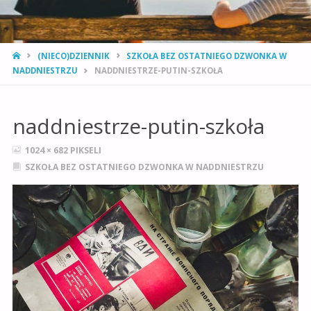
STRONA
(NIECO)DZIENNIK
SZKOŁA BEZ OSTATNIEGO DZWONKA W
GŁÓWNA
NADDNIESTRZU
NADDNIESTRZE-PUTIN-SZKOŁA
naddniestrze-putin-szkoła
PEŁNY
1024 × 682
PIKSELI
ROZMIAR
SZKOŁA BEZ OSTATNIEGO DZWONKA W NADDNIESTRZU