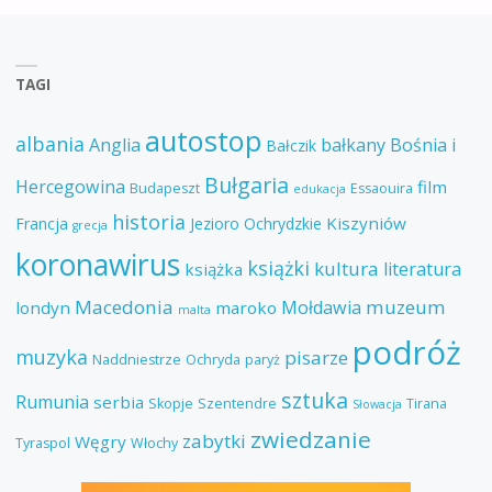
TAGI
autostop
albania
Anglia
bałkany
Bośnia i
Bałczik
Bułgaria
Hercegowina
film
Budapeszt
Essaouira
edukacja
historia
Kiszyniów
Francja
Jezioro Ochrydzkie
grecja
koronawirus
książki
kultura
literatura
książka
Macedonia
muzeum
Mołdawia
londyn
maroko
malta
podróż
muzyka
pisarze
Naddniestrze
Ochryda
paryż
sztuka
Rumunia
serbia
Skopje
Szentendre
Tirana
Słowacja
zwiedzanie
zabytki
Węgry
Tyraspol
Włochy