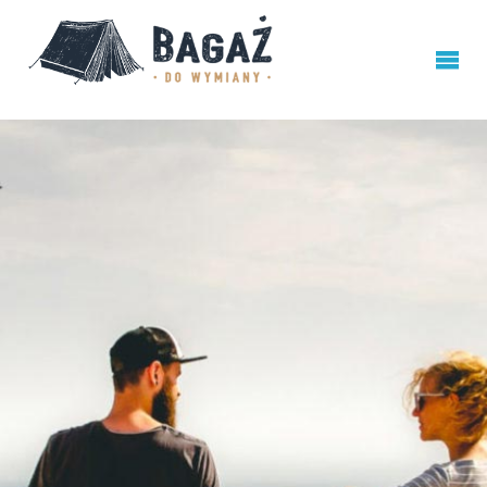
BAGAŻ
DO
WYMIANY