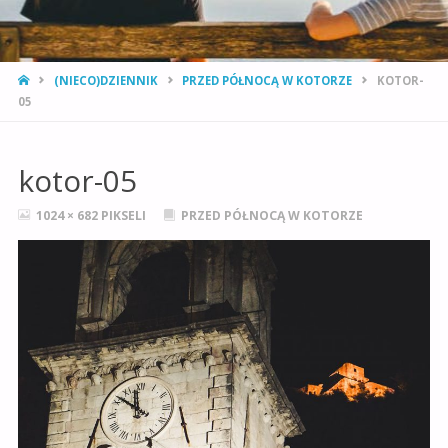
STRONA
(NIECO)DZIENNIK
PRZED PÓŁNOCĄ W KOTORZE
KOTOR-
GŁÓWNA
05
kotor-05
PEŁNY
1024 × 682
PIKSELI
PRZED PÓŁNOCĄ W KOTORZE
ROZMIAR