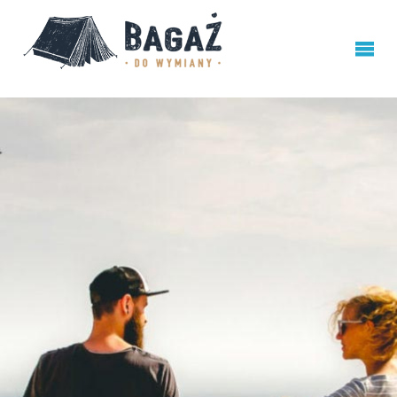
BAGAŻ
DO
WYMIANY