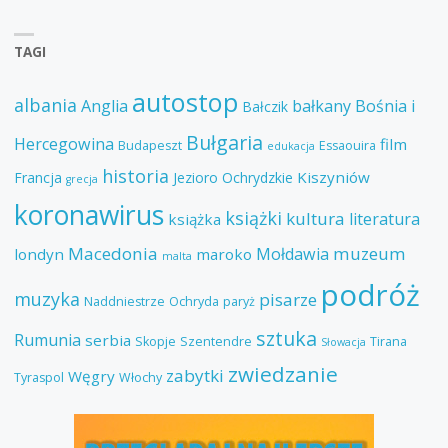
TAGI
autostop
albania
Anglia
bałkany
Bośnia i
Bałczik
Bułgaria
Hercegowina
film
Budapeszt
Essaouira
edukacja
historia
Kiszyniów
Francja
Jezioro Ochrydzkie
grecja
koronawirus
książki
kultura
literatura
książka
Macedonia
muzeum
Mołdawia
londyn
maroko
malta
podróż
muzyka
pisarze
Naddniestrze
Ochryda
paryż
sztuka
Rumunia
serbia
Skopje
Szentendre
Tirana
Słowacja
zwiedzanie
zabytki
Węgry
Tyraspol
Włochy