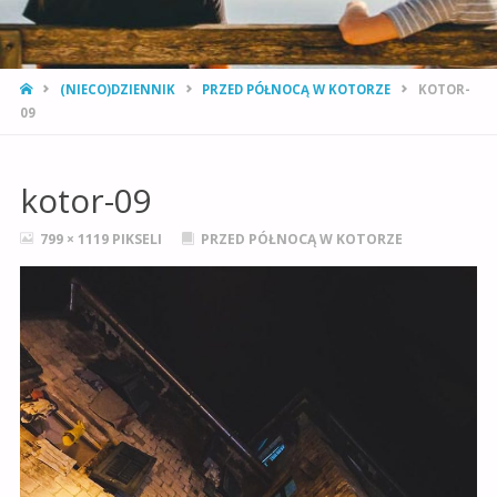
STRONA
(NIECO)DZIENNIK
PRZED PÓŁNOCĄ W KOTORZE
KOTOR-
GŁÓWNA
09
kotor-09
PEŁNY
799 × 1119
PIKSELI
PRZED PÓŁNOCĄ W KOTORZE
ROZMIAR