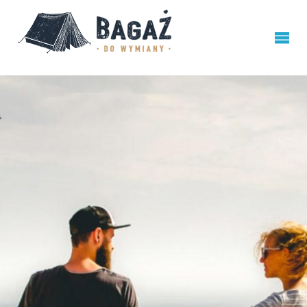
BAGAŻ
DO
WYMIANY