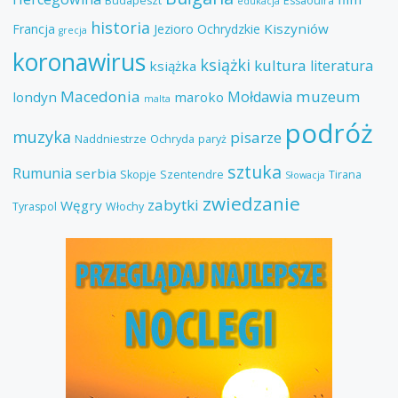
Budapeszt
Essaouira
edukacja
historia
Kiszyniów
Francja
Jezioro Ochrydzkie
grecja
koronawirus
książki
kultura
literatura
książka
Macedonia
muzeum
Mołdawia
londyn
maroko
malta
podróż
muzyka
pisarze
Naddniestrze
Ochryda
paryż
sztuka
Rumunia
serbia
Skopje
Szentendre
Tirana
Słowacja
zwiedzanie
zabytki
Węgry
Tyraspol
Włochy