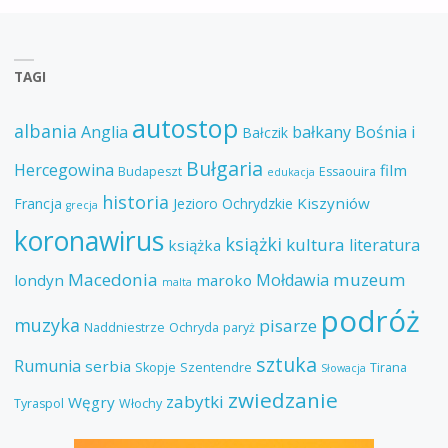
TAGI
autostop
albania
Anglia
bałkany
Bośnia i
Bałczik
Bułgaria
Hercegowina
film
Budapeszt
Essaouira
edukacja
historia
Kiszyniów
Francja
Jezioro Ochrydzkie
grecja
koronawirus
książki
kultura
literatura
książka
Macedonia
muzeum
Mołdawia
londyn
maroko
malta
podróż
muzyka
pisarze
Naddniestrze
Ochryda
paryż
sztuka
Rumunia
serbia
Skopje
Szentendre
Tirana
Słowacja
zwiedzanie
zabytki
Węgry
Tyraspol
Włochy