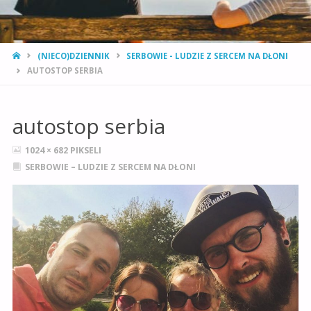
STRONA
(NIECO)DZIENNIK
SERBOWIE - LUDZIE Z SERCEM NA DŁONI
GŁÓWNA
AUTOSTOP SERBIA
autostop serbia
PEŁNY
1024 × 682
PIKSELI
ROZMIAR
SERBOWIE – LUDZIE Z SERCEM NA DŁONI