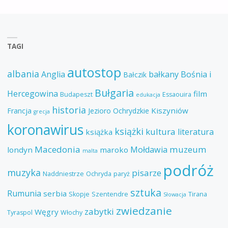
TAGI
autostop
albania
Anglia
bałkany
Bośnia i
Bałczik
Bułgaria
Hercegowina
film
Budapeszt
Essaouira
edukacja
historia
Kiszyniów
Francja
Jezioro Ochrydzkie
grecja
koronawirus
książki
kultura
literatura
książka
Macedonia
muzeum
Mołdawia
londyn
maroko
malta
podróż
muzyka
pisarze
Naddniestrze
Ochryda
paryż
sztuka
Rumunia
serbia
Skopje
Szentendre
Tirana
Słowacja
zwiedzanie
zabytki
Węgry
Tyraspol
Włochy