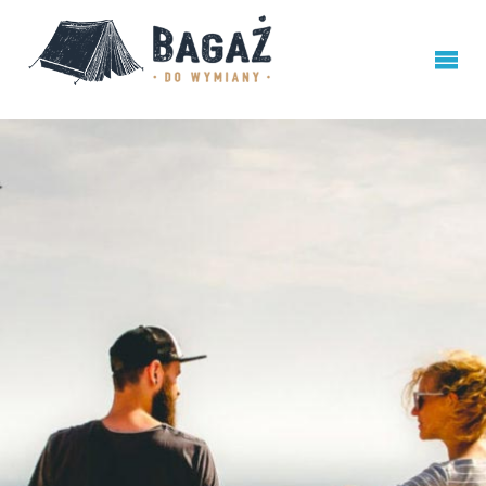
BAGAŻ
DO
WYMIANY