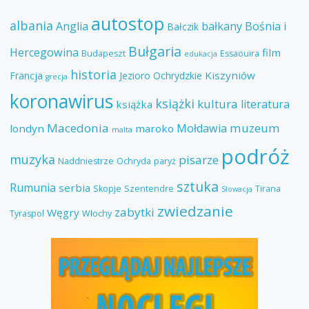
autostop
albania
Anglia
bałkany
Bośnia i
Bałczik
Bułgaria
Hercegowina
film
Budapeszt
Essaouira
edukacja
historia
Kiszyniów
Francja
Jezioro Ochrydzkie
grecja
koronawirus
książki
kultura
literatura
książka
Macedonia
muzeum
Mołdawia
londyn
maroko
malta
podróż
muzyka
pisarze
Naddniestrze
Ochryda
paryż
sztuka
Rumunia
serbia
Skopje
Szentendre
Tirana
Słowacja
zwiedzanie
zabytki
Węgry
Tyraspol
Włochy