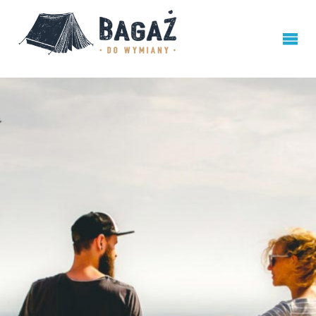
BAGAŻ
DO
WYMIANY