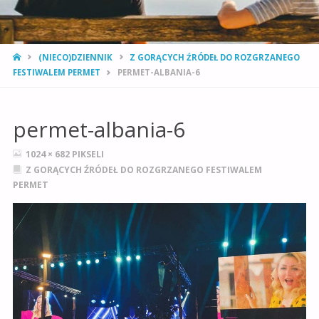
STRONA
(NIECO)DZIENNIK
Z GORĄCYCH ŹRÓDEŁ DO ROZGRZANEGO
GŁÓWNA
FESTIWALEM PERMET
PERMET-ALBANIA-6
permet-albania-6
PEŁNY
1024 × 682
PIKSELI
ROZMIAR
Z GORĄCYCH ŹRÓDEŁ DO ROZGRZANEGO FESTIWALEM
PERMET