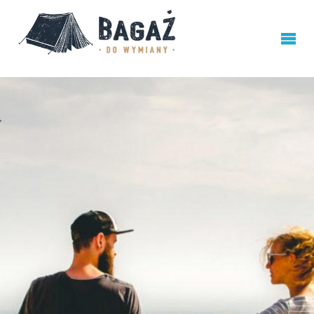
BAGAŻ
DO
WYMIANY