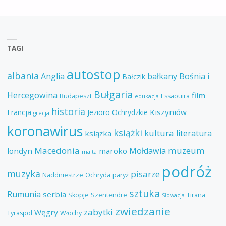
TAGI
autostop
albania
Anglia
bałkany
Bośnia i
Bałczik
Bułgaria
Hercegowina
film
Budapeszt
Essaouira
edukacja
historia
Kiszyniów
Francja
Jezioro Ochrydzkie
grecja
koronawirus
książki
kultura
literatura
książka
Macedonia
muzeum
Mołdawia
londyn
maroko
malta
podróż
muzyka
pisarze
Naddniestrze
Ochryda
paryż
sztuka
Rumunia
serbia
Skopje
Szentendre
Tirana
Słowacja
zwiedzanie
zabytki
Węgry
Tyraspol
Włochy