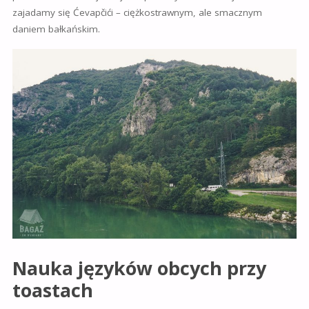
zajadamy się Ćevapčići – ciężkostrawnym, ale smacznym
daniem bałkańskim.
Nauka języków obcych przy
toastach