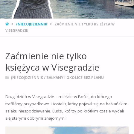
STRONA
(NIECO)DZIENNIK
ZAĆMIENIE NIE TYLKO KSIĘŻYCA W
GŁÓWNA
VISEGRADZIE
Zaćmienie nie tylko
księżyca w Visegradzie
(NIECO)DZIENNIK
/
BAŁKANY I OKOLICE BEZ PLANU
Drugi dzień w Visegradzie – mieście w Bośni, do którego
trafiliśmy przypadkowo. Hostelu, który pojawił się na bałkańskim
szlaku niespodziewanie. Ludzi, którzy po krótkim czasie wydali
się starymi dobrymi znajomymi.