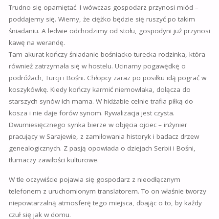
Trudno się opamiętać. I wówczas gospodarz przynosi miód –
poddajemy się. Wiemy, że ciężko będzie się ruszyć po takim
śniadaniu. A ledwie odchodzimy od stołu, gospodyni już przynosi
kawę na werandę.
Tam akurat kończy śniadanie bośniacko-turecka rodzinka, która
również zatrzymała się w hostelu. Ucinamy pogawędkę o
podróżach, Turcji i Bośni. Chłopcy zaraz po posiłku idą pograć w
koszykówkę. Kiedy kończy karmić niemowlaka, dołącza do
starszych synów ich mama. W hidżabie celnie trafia piłką do
kosza i nie daje forów synom. Rywalizacja jest czysta.
Dwumiesięcznego synka bierze w objęcia ojciec – inżynier
pracujący w Sarajewie, z zamiłowania historyk i badacz drzew
genealogicznych. Z pasją opowiada o dziejach Serbii i Bośni,
tłumaczy zawiłości kulturowe.
W tle oczywiście pojawia się gospodarz z nieodłącznym
telefonem z uruchomionym translatorem. To on właśnie tworzy
niepowtarzalną atmosferę tego miejsca, dbając o to, by każdy
czuł się jak w domu.