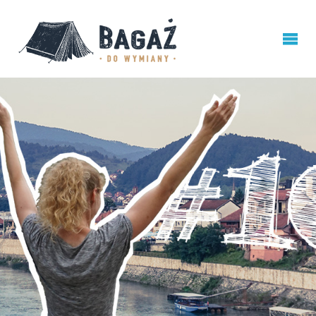
BAGAŻ
DO
WYMIANY