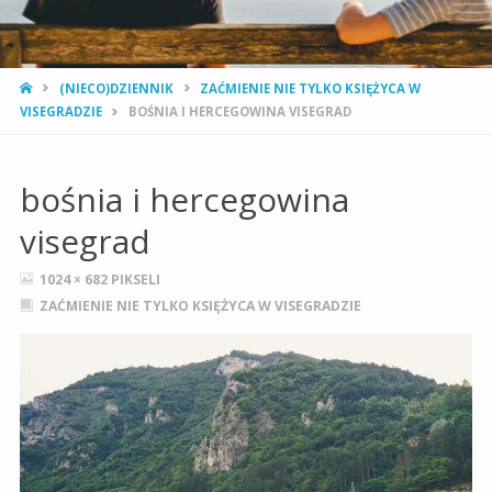
STRONA
(NIECO)DZIENNIK
ZAĆMIENIE NIE TYLKO KSIĘŻYCA W
GŁÓWNA
VISEGRADZIE
BOŚNIA I HERCEGOWINA VISEGRAD
bośnia i hercegowina
visegrad
PEŁNY
1024 × 682
PIKSELI
ROZMIAR
ZAĆMIENIE NIE TYLKO KSIĘŻYCA W VISEGRADZIE