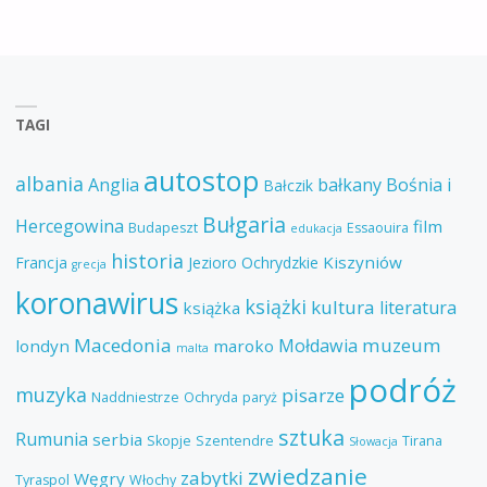
TAGI
autostop
albania
Anglia
bałkany
Bośnia i
Bałczik
Bułgaria
Hercegowina
film
Budapeszt
Essaouira
edukacja
historia
Kiszyniów
Francja
Jezioro Ochrydzkie
grecja
koronawirus
książki
kultura
literatura
książka
Macedonia
muzeum
Mołdawia
londyn
maroko
malta
podróż
muzyka
pisarze
Naddniestrze
Ochryda
paryż
sztuka
Rumunia
serbia
Skopje
Szentendre
Tirana
Słowacja
zwiedzanie
zabytki
Węgry
Tyraspol
Włochy