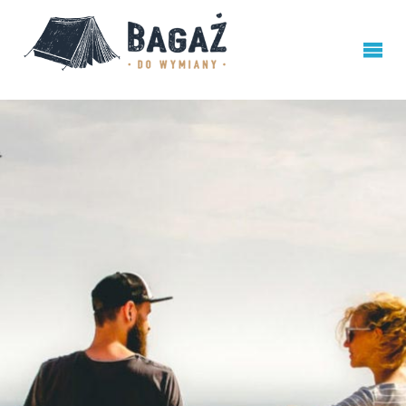
BAGAŻ
DO
WYMIANY