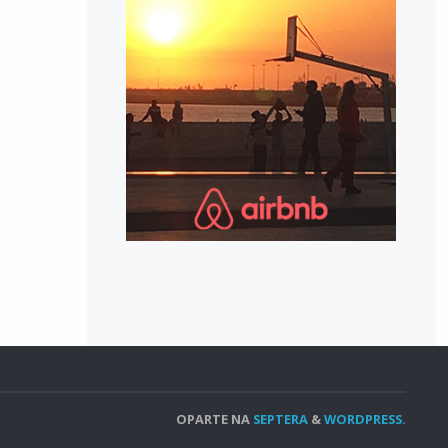
OPARTE NA
SEPTERA
&
WORDPRESS.