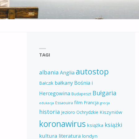
TAGI
autostop
albania
Anglia
bałkany
Bośnia i
Bałczik
Bułgaria
Hercegowina
Budapeszt
film
Francja
Essaouira
edukacja
grecja
historia
Kiszyniów
Jezioro Ochrydzkie
koronawirus
książki
książka
kultura
literatura
londyn