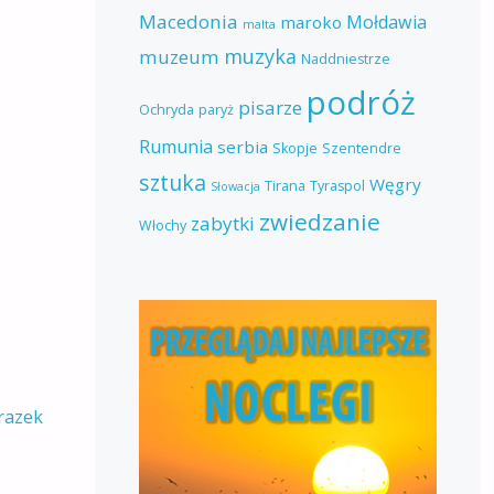
Macedonia
Mołdawia
maroko
malta
muzyka
muzeum
Naddniestrze
podróż
pisarze
Ochryda
paryż
Rumunia
serbia
Skopje
Szentendre
sztuka
Węgry
Tirana
Tyraspol
Słowacja
zwiedzanie
zabytki
Włochy
razek