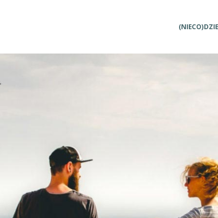
Przejdź
(NIECO)DZI
do
treści