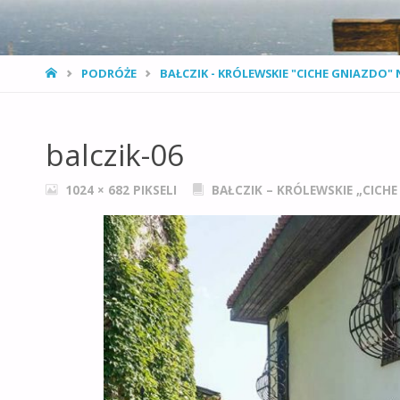
STRONA
PODRÓŻE
BAŁCZIK - KRÓLEWSKIE "CICHE GNIAZDO
GŁÓWNA
balczik-06
PEŁNY
1024 × 682
PIKSELI
BAŁCZIK – KRÓLEWSKIE „CIC
ROZMIAR