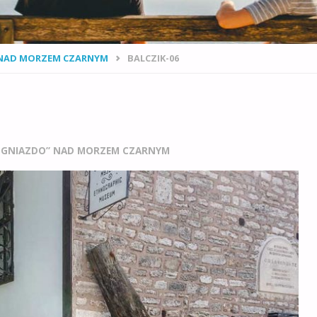
" NAD MORZEM CZARNYM
BALCZIK-06
HE GNIAZDO” NAD MORZEM CZARNYM