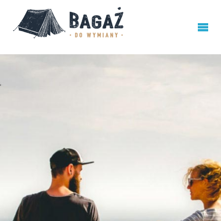
BAGAŻ
DO
WYMIANY