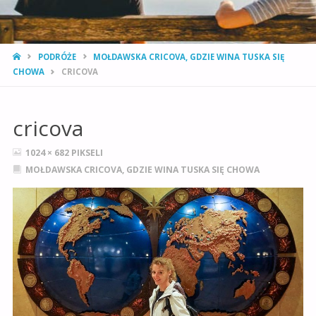
STRONA
PODRÓŻE
MOŁDAWSKA CRICOVA, GDZIE WINA TUSKA SIĘ
GŁÓWNA
CHOWA
CRICOVA
cricova
PEŁNY
1024 × 682
PIKSELI
ROZMIAR
MOŁDAWSKA CRICOVA, GDZIE WINA TUSKA SIĘ CHOWA