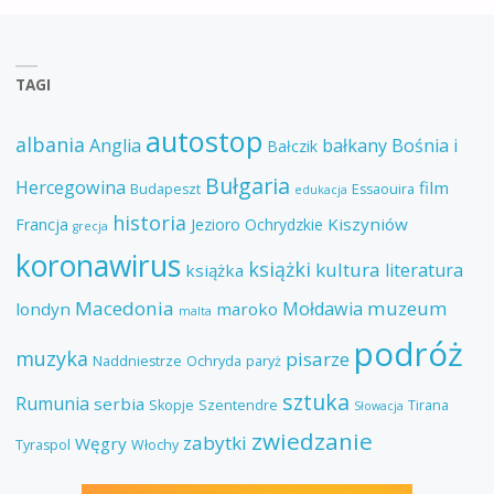
TAGI
autostop
albania
Anglia
bałkany
Bośnia i
Bałczik
Bułgaria
Hercegowina
film
Budapeszt
Essaouira
edukacja
historia
Kiszyniów
Francja
Jezioro Ochrydzkie
grecja
koronawirus
książki
kultura
literatura
książka
Macedonia
muzeum
Mołdawia
londyn
maroko
malta
podróż
muzyka
pisarze
Naddniestrze
Ochryda
paryż
sztuka
Rumunia
serbia
Skopje
Szentendre
Tirana
Słowacja
zwiedzanie
zabytki
Węgry
Tyraspol
Włochy