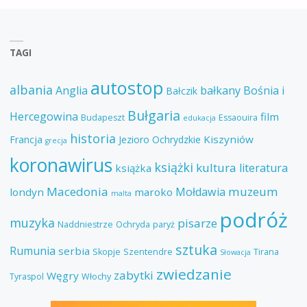
TAGI
autostop
albania
Anglia
bałkany
Bośnia i
Bałczik
Bułgaria
Hercegowina
film
Budapeszt
Essaouira
edukacja
historia
Kiszyniów
Francja
Jezioro Ochrydzkie
grecja
koronawirus
książki
kultura
literatura
książka
Macedonia
muzeum
Mołdawia
londyn
maroko
malta
podróż
muzyka
pisarze
Naddniestrze
Ochryda
paryż
sztuka
Rumunia
serbia
Skopje
Szentendre
Tirana
Słowacja
zwiedzanie
zabytki
Węgry
Tyraspol
Włochy