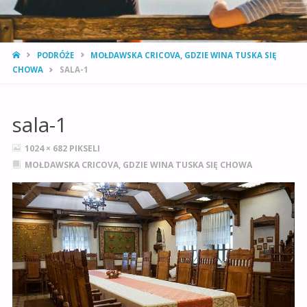
STRONA
PODRÓŻE
MOŁDAWSKA CRICOVA, GDZIE WINA TUSKA SIĘ
GŁÓWNA
CHOWA
SALA-1
sala-1
PEŁNY
1024 × 682
PIKSELI
ROZMIAR
MOŁDAWSKA CRICOVA, GDZIE WINA TUSKA SIĘ CHOWA