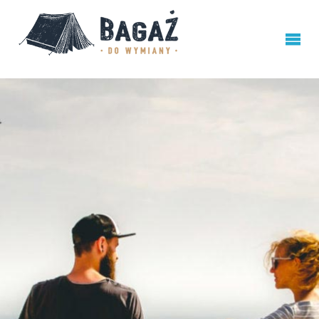
BAGAŻ
DO
WYMIANY