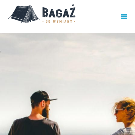
BAGAŻ
DO
WYMIANY