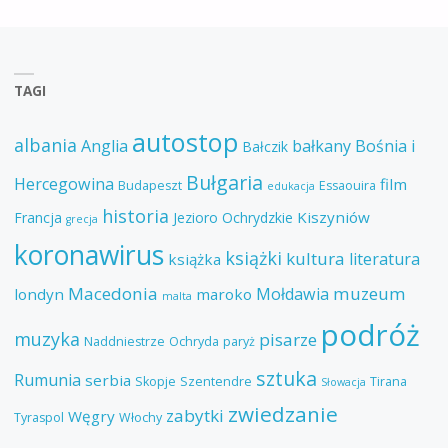
TAGI
autostop
albania
Anglia
bałkany
Bośnia i
Bałczik
Bułgaria
Hercegowina
film
Budapeszt
Essaouira
edukacja
historia
Kiszyniów
Francja
Jezioro Ochrydzkie
grecja
koronawirus
książki
kultura
literatura
książka
Macedonia
muzeum
Mołdawia
londyn
maroko
malta
podróż
muzyka
pisarze
Naddniestrze
Ochryda
paryż
sztuka
Rumunia
serbia
Skopje
Szentendre
Tirana
Słowacja
zwiedzanie
zabytki
Węgry
Tyraspol
Włochy