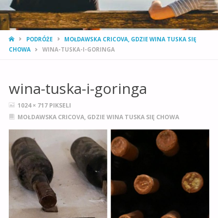
STRONA
PODRÓŻE
MOŁDAWSKA CRICOVA, GDZIE WINA TUSKA SIĘ
GŁÓWNA
CHOWA
WINA-TUSKA-I-GORINGA
wina-tuska-i-goringa
PEŁNY
1024 × 717
PIKSELI
ROZMIAR
MOŁDAWSKA CRICOVA, GDZIE WINA TUSKA SIĘ CHOWA