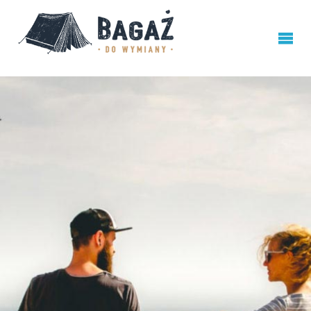
BAGAŻ
DO
WYMIANY