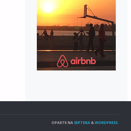
OPARTE NA
SEPTERA
&
WORDPRESS.