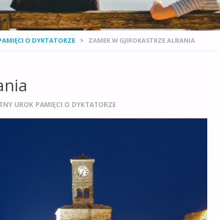
PAMIĘCI O DYKTATORZE
ZAMEK W GJIROKASTRZE ALBANIA
ania
TNY UROK PAMIĘCI O DYKTATORZE