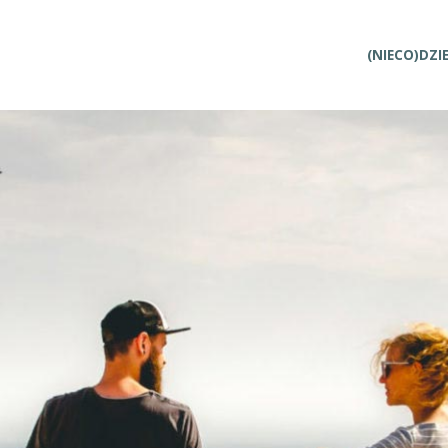
Przejdź
(NIECO)DZI
do
treści