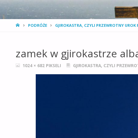
STRONA
PODRÓŻE
GJIROKASTRA, CZYLI PRZEWROTNY UROK 
GŁÓWNA
zamek w gjirokastrze alb
PEŁNY
1024 × 682
PIKSELI
GJIROKASTRA, CZYLI PRZEWRO
ROZMIAR