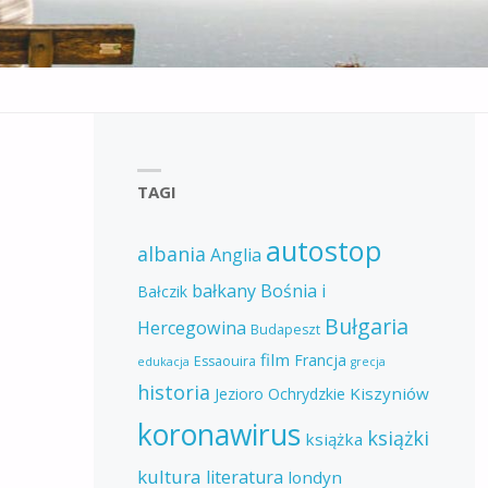
TAGI
autostop
albania
Anglia
bałkany
Bośnia i
Bałczik
Bułgaria
Hercegowina
Budapeszt
film
Francja
Essaouira
edukacja
grecja
historia
Kiszyniów
Jezioro Ochrydzkie
koronawirus
książki
książka
kultura
literatura
londyn