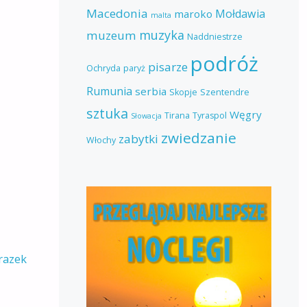
Macedonia
Mołdawia
maroko
malta
muzyka
muzeum
Naddniestrze
podróż
pisarze
Ochryda
paryż
Rumunia
serbia
Skopje
Szentendre
sztuka
Węgry
Tirana
Tyraspol
Słowacja
zwiedzanie
zabytki
Włochy
razek