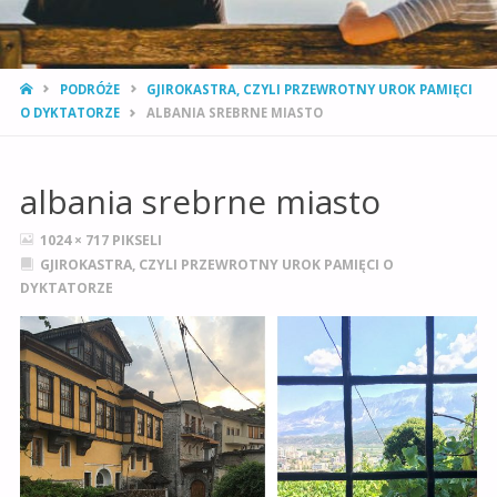
STRONA
PODRÓŻE
GJIROKASTRA, CZYLI PRZEWROTNY UROK PAMIĘCI
GŁÓWNA
O DYKTATORZE
ALBANIA SREBRNE MIASTO
albania srebrne miasto
PEŁNY
1024 × 717
PIKSELI
ROZMIAR
GJIROKASTRA, CZYLI PRZEWROTNY UROK PAMIĘCI O
DYKTATORZE