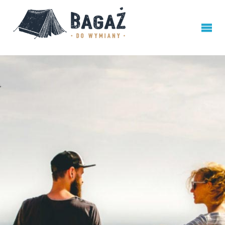
BAGAŻ
DO
WYMIANY