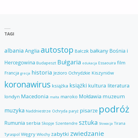
TAGI
autostop
albania
Anglia
bałkany
Bośnia i
Bałczik
Bułgaria
Hercegowina
film
Budapeszt
Essaouira
edukacja
historia
Kiszyniów
Francja
Jezioro Ochrydzkie
grecja
koronawirus
książki
kultura
literatura
książka
Macedonia
muzeum
Mołdawia
londyn
maroko
malta
podróż
muzyka
pisarze
Naddniestrze
Ochryda
paryż
sztuka
Rumunia
serbia
Skopje
Szentendre
Tirana
Słowacja
zwiedzanie
zabytki
Węgry
Tyraspol
Włochy