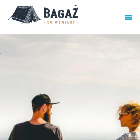
BAGAŻ
DO
WYMIANY