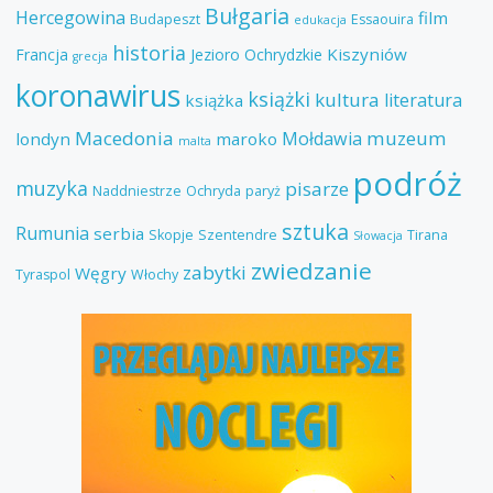
Bułgaria
Hercegowina
film
Budapeszt
Essaouira
edukacja
historia
Kiszyniów
Francja
Jezioro Ochrydzkie
grecja
koronawirus
książki
kultura
literatura
książka
Macedonia
muzeum
Mołdawia
londyn
maroko
malta
podróż
muzyka
pisarze
Naddniestrze
Ochryda
paryż
sztuka
Rumunia
serbia
Skopje
Szentendre
Tirana
Słowacja
zwiedzanie
zabytki
Węgry
Tyraspol
Włochy