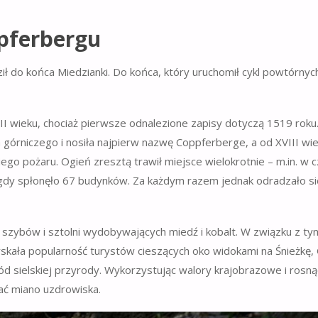
upferbergu
ł do końca Miedzianki. Do końca, który uruchomił cykl powtórnyc
 wieku, chociaż pierwsze odnalezione zapisy dotyczą 1519 roku
górniczego i nosiła najpierw nazwę Coppferberge, a od XVIII wie
ego pożaru. Ogień zresztą trawił miejsce wielokrotnie – m.in. w c
 gdy spłonęło 67 budynków. Za każdym razem jednak odradzało si
szybów i sztolni wydobywających miedź i kobalt. W związku z ty
skała popularność turystów cieszących oko widokami na Śnieżkę,
ód sielskiej przyrody. Wykorzystując walory krajobrazowe i rosn
kać miano uzdrowiska.