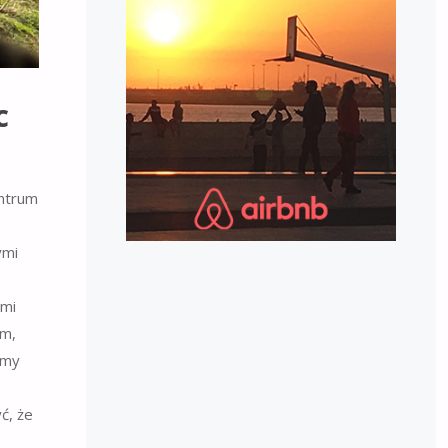
c
entrum
ymi
ami
em,
śmy
ć, że