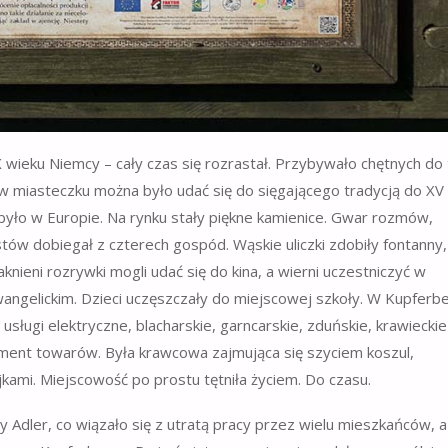
 wieku Niemcy – cały czas się rozrastał. Przybywało chętnych do
 w miasteczku można było udać się do sięgającego tradycją do XV
yło w Europie. Na rynku stały piękne kamienice. Gwar rozmów,
tów dobiegał z czterech gospód. Wąskie uliczki zdobiły fontanny,
aknieni rozrywki mogli udać się do kina, a wierni uczestniczyć w
wangelickim. Dzieci uczęszczały do miejscowej szkoły. W Kupferb
sługi elektryczne, blacharskie, garncarskie, zduńskie, krawieckie 
yment towarów. Była krawcowa zajmująca się szyciem koszul,
ajkami. Miejscowość po prostu tętniła życiem. Do czasu.
 Adler, co wiązało się z utratą pracy przez wielu mieszkańców, 