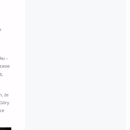
h
.
ku –
zasie
ę,
m, że
 Góry
ące