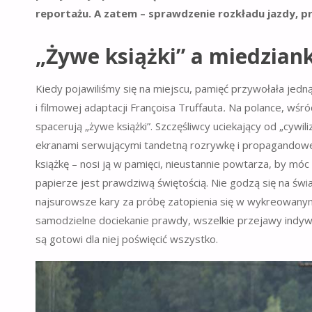
reportażu. A zatem – sprawdzenie rozkładu jazdy, p
„Żywe książki” a miedzian
Kiedy pojawiliśmy się na miejscu, pamięć przywołała je
i filmowej adaptacji Françoisa Truffauta
.
Na polance, wśród
spacerują „żywe książki”. Szczęśliwcy uciekający od „cyw
ekranami serwującymi tandetną rozrywkę i propagandowe k
książkę – nosi ją w pamięci, nieustannie powtarza, by móc 
papierze jest prawdziwą świętością. Nie godzą się na świa
najsurowsze kary za próbę zatopienia się w wykreowanym
samodzielne dociekanie prawdy, wszelkie przejawy indywi
są gotowi dla niej poświęcić wszystko.