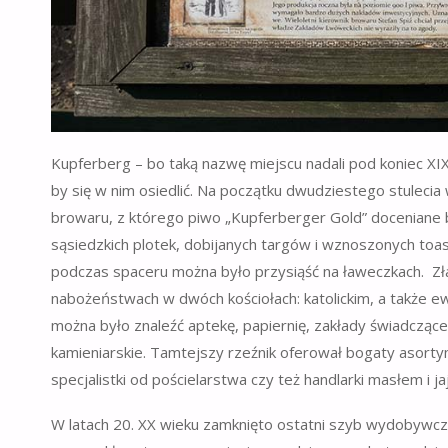
Kupferberg – bo taką nazwę miejscu nadali pod koniec XIX
by się w nim osiedlić. Na początku dwudziestego stulecia
browaru, z którego piwo „Kupferberger Gold” doceniane b
sąsiedzkich plotek, dobijanych targów i wznoszonych toas
podczas spaceru można było przysiąść na ławeczkach.
Zł
nabożeństwach w dwóch kościołach: katolickim, a także e
można było znaleźć aptekę, papiernię, zakłady świadczące u
kamieniarskie. Tamtejszy rzeźnik oferował bogaty asort
specjalistki od pościelarstwa czy też handlarki masłem i j
W latach 20. XX wieku zamknięto ostatni szyb wydobywczy