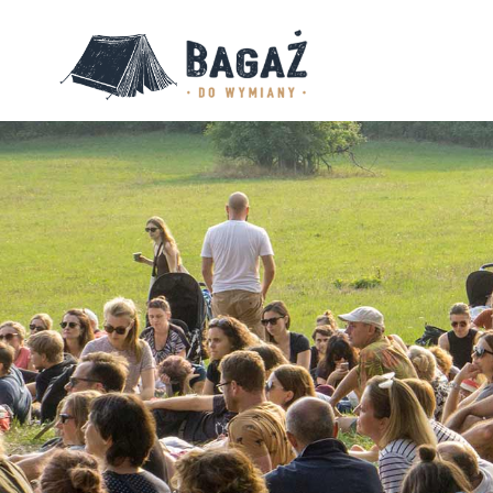
BAGAŻ
DO
WYMIANY