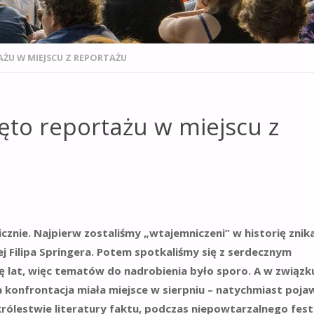
AŻU W MIEJSCU Z REPORTAŻU
ięto reportażu w miejscu z
cznie. Najpierw zostaliśmy „wtajemniczeni” w historię znik
ej Filipa Springera. Potem spotkaliśmy się z serdecznym
ę lat, więc tematów do nadrobienia było sporo. A w związk
a konfrontacja miała miejsce w sierpniu – natychmiast pojaw
królestwie literatury faktu, podczas niepowtarzalnego fest