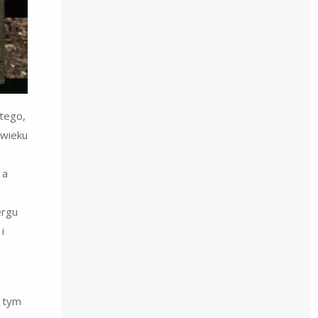
 tego,
 wieku
 a
ergu
i
a tym