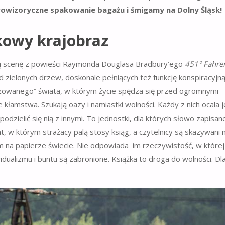
rowizoryczne spakowanie bagażu i śmigamy na Dolny Śląsk!
kowy krajobra
z
dną scenę z powieści Raymonda Douglasa Bradbury’ego
451° Fahre
 zielonych drzew, doskonale pełniących też funkcję konspiracyjną
ilizowanego” świata, w którym życie spędza się przed ogromnymi
łamstwa. Szukają oazy i namiastki wolności. Każdy z nich ocala 
podzielić się nią z innymi. To jednostki, dla których słowo zapisan
t, w którym strażacy palą stosy ksiąg, a czytelnicy są skazywani 
 na papierze świecie. Nie odpowiada
im rzeczywistość, w której
dualizmu i buntu są zabronione. Książka to droga do wolności. Dl