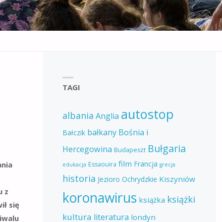
TAGI
autostop
albania
Anglia
bałkany
Bośnia i
Bałczik
Bułgaria
Hercegowina
Budapeszt
film
Francja
ania
Essaouira
edukacja
grecja
historia
Kiszyniów
Jezioro Ochrydzkie
u z
koronawirus
książki
książka
ił się
kultura
literatura
londyn
iwalu