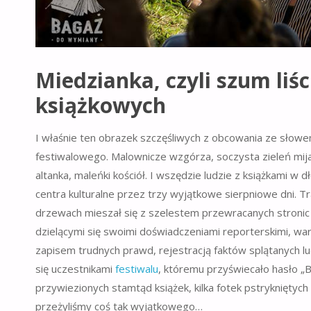
Miedzianka, czyli szum liś
książkowych
I właśnie ten obrazek szczęśliwych z obcowania ze słowem
festiwalowego. Malownicze wzgórza, soczysta zieleń mija
altanka, maleńki kościół. I wszędzie ludzie z książkami w
centra kulturalne przez trzy wyjątkowe sierpniowe dni. Tr
drzewach mieszał się z szelestem przewracanych stroni
dzielącymi się swoimi doświadczeniami reporterskimi, wa
zapisem trudnych prawd, rejestracją faktów splątanych lud
się uczestnikami
festiwalu
, któremu przyświecało hasło „B
przywiezionych stamtąd książek, kilka fotek pstrykniętyc
przeżyliśmy coś tak wyjątkowego…