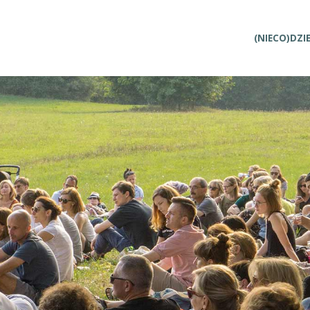
Przejdź
(NIECO)DZI
do
treści