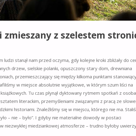
ci zmieszany z szelestem stroni
 ludzi stanął nam przed oczyma, gdy kolejne kroki zbliżały do c
nych drzew, sielskie polanki, opuszczony stary dom, drewniana
 dłoniach, przemieszczający się między kilkoma punktami stanowiąc
afiliśmy w miejsce absolutnie wyjątkowe, w którym szum liści na
c książkowych. Tu czas płynął dyktowany rytmem spotkań z osob
rsztatem literackim, przemyśleniami związanymi z pracą ze słow
zkimi historiami. Znaleźliśmy się w miejscu, którego nie ma. Stali
yło – nie – było”. I gdyby nie materialne dowody w postaci
h w niezwykłej miedziankowej atmosferze – trudno byłoby uwierzy