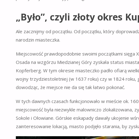
„Było”, czyli złoty okres K
Ale zacznijmy od początku. Od początku, który doprowadzi
narodzin miasteczka.
Miejscowość prawdopodobnie swoimi początkami sięga XII
Osada na wzgórzu Miedzianej Góry zyskała status miasta 
Kopferberg. W tym okresie miasteczko padło ofiarą wielki
wojny trzydziestoletniej (w 1637 roku) czy w 1824 roku,
dowodząc, że miejsce nie da się tak łatwo pokonać.
W tych dawnych czasach funkcjonowało w mieście ok. 160 
miejscowość była niezwykle malowniczo zlokalizowana, zy
Sokole i Ołowiane. Górskie eskapady dawały ukojenie wśr
zainteresowanie lokacją, miasto podjęło starania, by zys