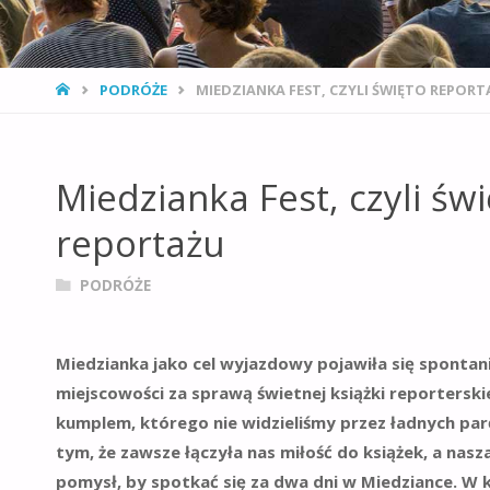
STRONA
PODRÓŻE
MIEDZIANKA FEST, CZYLI ŚWIĘTO REPORT
GŁÓWNA
Miedzianka Fest, czyli św
reportażu
PODRÓŻE
Miedzianka jako cel wyjazdowy pojawiła się spontani
miejscowości za sprawą świetnej książki reporterski
kumplem, którego nie widzieliśmy przez ładnych par
tym, że zawsze łączyła nas miłość do książek, a nasz
pomysł, by spotkać się za dwa dni w Miedziance. W 