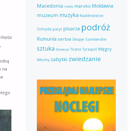
Macedonia
Mołdawia
maroko
malta
muzyka
muzeum
Naddniestrze
podróż
pisarze
Ochryda
paryż
nheita
Rumunia
serbia
Skopje
Szentendre
,
sztuka
Węgry
Tirana
Tyraspol
Słowacja
zwiedzanie
zabytki
Włochy
jedną
e na
na
atego