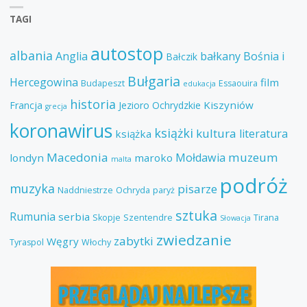
TAGI
autostop
albania
Anglia
bałkany
Bośnia i
Bałczik
Bułgaria
Hercegowina
film
Budapeszt
Essaouira
edukacja
historia
Kiszyniów
Francja
Jezioro Ochrydzkie
grecja
koronawirus
książki
kultura
literatura
książka
Macedonia
muzeum
Mołdawia
londyn
maroko
malta
podróż
muzyka
pisarze
Naddniestrze
Ochryda
paryż
sztuka
Rumunia
serbia
Skopje
Szentendre
Tirana
Słowacja
zwiedzanie
zabytki
Węgry
Tyraspol
Włochy