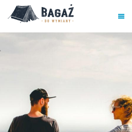
BAGAŻ
DO
WYMIANY