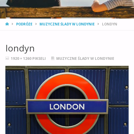
STRONA
PODRÓŻE
MUZYCZNE ŚLADY W LONDYNIE
LONDYN
GŁÓWNA
londyn
PEŁNY
1920 × 1260
PIKSELI
MUZYCZNE ŚLADY W LONDYNIE
ROZMIAR