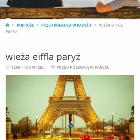
STRONA
PODRÓŻE
PRZED PÓŁNOCĄ W PARYŻU
WIEŻA EIFFLA
GŁÓWNA
PARYŻ
wieża eiffla paryż
PEŁNY
1280 × 720
PIKSELI
PRZED PÓŁNOCĄ W PARYŻU
ROZMIAR