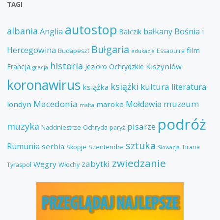
TAGI
autostop
albania
Anglia
bałkany
Bośnia i
Bałczik
Bułgaria
Hercegowina
film
Budapeszt
Essaouira
edukacja
historia
Kiszyniów
Francja
Jezioro Ochrydzkie
grecja
koronawirus
książki
kultura
literatura
książka
Macedonia
muzeum
Mołdawia
londyn
maroko
malta
podróż
muzyka
pisarze
Naddniestrze
Ochryda
paryż
sztuka
Rumunia
serbia
Skopje
Szentendre
Tirana
Słowacja
zwiedzanie
zabytki
Węgry
Tyraspol
Włochy