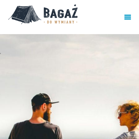
BAGAŻ
DO
WYMIANY