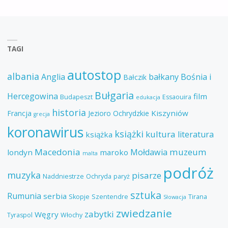
TAGI
autostop
albania
Anglia
bałkany
Bośnia i
Bałczik
Bułgaria
Hercegowina
film
Budapeszt
Essaouira
edukacja
historia
Kiszyniów
Francja
Jezioro Ochrydzkie
grecja
koronawirus
książki
kultura
literatura
książka
Macedonia
muzeum
Mołdawia
londyn
maroko
malta
podróż
muzyka
pisarze
Naddniestrze
Ochryda
paryż
sztuka
Rumunia
serbia
Skopje
Szentendre
Tirana
Słowacja
zwiedzanie
zabytki
Węgry
Tyraspol
Włochy