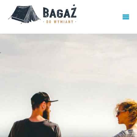
BAGAŻ
DO
WYMIANY