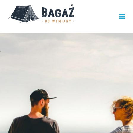
BAGAŻ
DO
WYMIANY