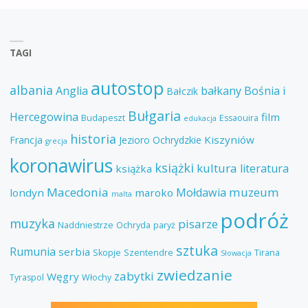
TAGI
autostop
albania
Anglia
bałkany
Bośnia i
Bałczik
Bułgaria
Hercegowina
film
Budapeszt
Essaouira
edukacja
historia
Kiszyniów
Francja
Jezioro Ochrydzkie
grecja
koronawirus
książki
kultura
literatura
książka
Macedonia
muzeum
Mołdawia
londyn
maroko
malta
podróż
muzyka
pisarze
Naddniestrze
Ochryda
paryż
sztuka
Rumunia
serbia
Skopje
Szentendre
Tirana
Słowacja
zwiedzanie
zabytki
Węgry
Tyraspol
Włochy