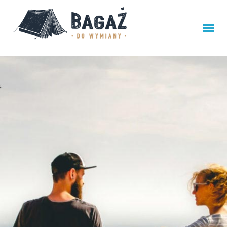
BAGAŻ
DO
WYMIANY