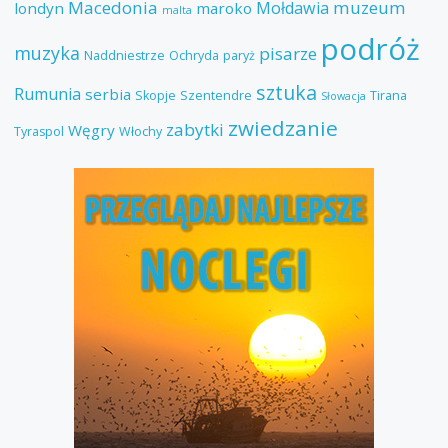
Macedonia
muzeum
Mołdawia
londyn
maroko
malta
podróż
muzyka
pisarze
Naddniestrze
Ochryda
paryż
sztuka
Rumunia
serbia
Skopje
Szentendre
Tirana
Słowacja
zwiedzanie
zabytki
Węgry
Tyraspol
Włochy