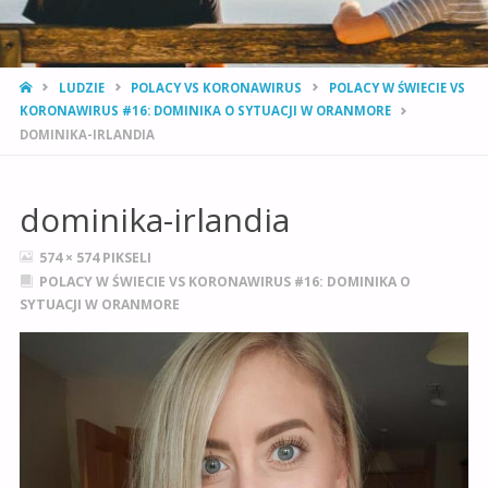
STRONA
LUDZIE
POLACY VS KORONAWIRUS
POLACY W ŚWIECIE VS
GŁÓWNA
KORONAWIRUS #16: DOMINIKA O SYTUACJI W ORANMORE
DOMINIKA-IRLANDIA
dominika-irlandia
PEŁNY
574 × 574
PIKSELI
ROZMIAR
POLACY W ŚWIECIE VS KORONAWIRUS #16: DOMINIKA O
SYTUACJI W ORANMORE