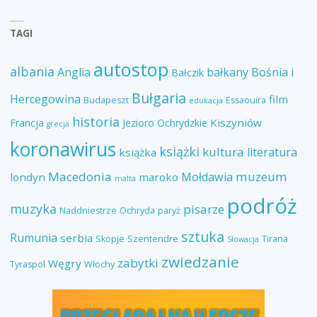
TAGI
autostop
albania
Anglia
bałkany
Bośnia i
Bałczik
Bułgaria
Hercegowina
film
Budapeszt
Essaouira
edukacja
historia
Kiszyniów
Francja
Jezioro Ochrydzkie
grecja
koronawirus
książki
kultura
literatura
książka
Macedonia
muzeum
Mołdawia
londyn
maroko
malta
podróż
muzyka
pisarze
Naddniestrze
Ochryda
paryż
sztuka
Rumunia
serbia
Skopje
Szentendre
Tirana
Słowacja
zwiedzanie
zabytki
Węgry
Tyraspol
Włochy