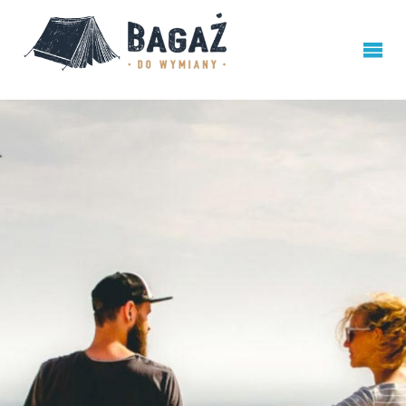
BAGAŻ
DO
WYMIANY