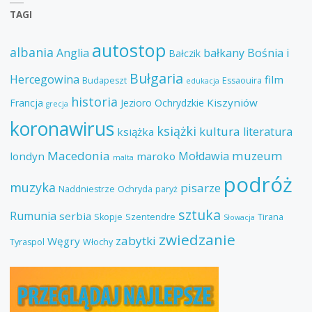
TAGI
autostop
albania
Anglia
bałkany
Bośnia i
Bałczik
Bułgaria
Hercegowina
film
Budapeszt
Essaouira
edukacja
historia
Kiszyniów
Francja
Jezioro Ochrydzkie
grecja
koronawirus
książki
kultura
literatura
książka
Macedonia
muzeum
Mołdawia
londyn
maroko
malta
podróż
muzyka
pisarze
Naddniestrze
Ochryda
paryż
sztuka
Rumunia
serbia
Skopje
Szentendre
Tirana
Słowacja
zwiedzanie
zabytki
Węgry
Tyraspol
Włochy