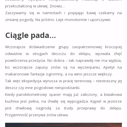
przekształconą w ulewę. Znowu…
Zaszywamy się w namiotach i popijając kawę czekamy na
zmianę pogody. Na próżno. Leje monotonnie i uporczywie.
Ciągle pada…
Wczorajsze doświadczenie grupy zaopatrzeniowej kroczącej
odważnie w strugach deszczu do sklepu, wyzwala chęć
powtórzenia przeżycia. No dobra – tak naprawdę nie ma wyjścia,
bo wczorajsze zapasy znów są na wyczerpaniu. Apetyt na
makaronowe fantazje ogromny, a na wino jeszcze większy
.
Tak więc ekspedycja wyrusza w pracę terenową – niestraszny jej
deszcz czy inne pogodowe niespodzianki.
Kiedy parokilometrowy spacer mają już zaliczony, a biwakowa
kuchnia jest pełna, na chwilę się wypogadza. Kąpiel w jeziorze
jest chwilową nagrodą za trudy przeprawy do sklepu.
Przyjemność przerywa znów ulewa.