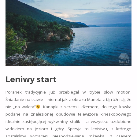
Leniwy start
Poranek tradycyjnie już przebiegał w trybie slow motion.
Śniadanie na trawie – niemal jak z obrazu Maneta z tą różnicą, że
nie „na waleta”
. Kanapki z serem i dżemem, do tego kawka
podane na znalezionej obudowie telewizora kineskopowego
idealnie zastępującej wykwintny stolik – a wszystko ozdobione
widokiem na jezioro i góry. Sprzyja to lenistwu, z którego
zostaliśmy wytrąceni niespodziewaną mżawką, z czasem