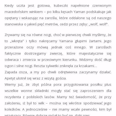
Kiedy uczta jest gotowa, kubeczki napełnione czerwonym
macedońskim winkiem – po kilku kęsach Yaman podskakuje jak
opętany i wskazując na zarośla, które oddalone są od naszego
stanowiska o jakieś pięć metrów, cedzi przez zęby: „wolf, wolf”.
Zrywamy się na równe nogi, choć w pierwszej chwili myślimy, że
to „wkręta” i tylko nakręcamy Yamana głupimi żartami. Jego
przerażone oczy mówią jednak coś innego. W zaroślach
faktycznie dostrzegamy zwierzę, które majestatycznie się
odwraca i zmierza w przeciwnym kierunku. Widzimy dość długi
ogon i silne nogi. Reszta sylwetki zniknęła za krzakami…
Zapada cisza, a my po chwili odrętwienia zaczynamy działać.
Apetyt ulotnił się wraz z wizytą gościa.
Wiemy już, że zbyt późna pora przygotowania posiłku plus
wszelkie wonne składniki mogły stać się zaproszeniem dla
rezydenta z pobliskich lasów. Mamy też świadomość, że przy
założeniu, iż był to wilk – można się wkrótce spodziewać jego
koleżków. A jednocześnie – nie mamy wcale pewności, kim był
wizytujący. Równie dobrze mógł to być np. dziki pies.