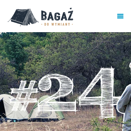
BAGAŻ
DO
WYMIANY