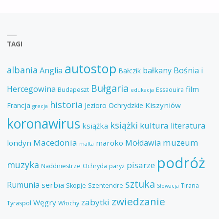
TAGI
autostop
albania
Anglia
bałkany
Bośnia i
Bałczik
Bułgaria
Hercegowina
film
Budapeszt
Essaouira
edukacja
historia
Kiszyniów
Francja
Jezioro Ochrydzkie
grecja
koronawirus
książki
kultura
literatura
książka
Macedonia
muzeum
Mołdawia
londyn
maroko
malta
podróż
muzyka
pisarze
Naddniestrze
Ochryda
paryż
sztuka
Rumunia
serbia
Skopje
Szentendre
Tirana
Słowacja
zwiedzanie
zabytki
Węgry
Tyraspol
Włochy