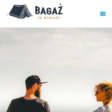
BAGAŻ
DO
WYMIANY