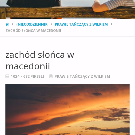
STRONA
(NIECO)DZIENNIK
PRAWIE TAŃCZĄCY Z WILKIEM
GŁÓWNA
ZACHÓD SŁOŃCA W MACEDONII
zachód słońca w
macedonii
PEŁNY
1024 × 682
PIKSELI
PRAWIE TAŃCZĄCY Z WILKIEM
ROZMIAR