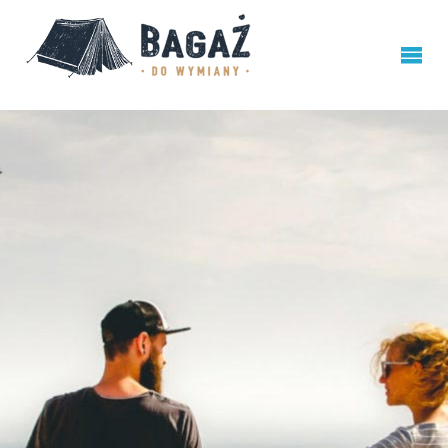
BAGAŻ
DO
WYMIANY