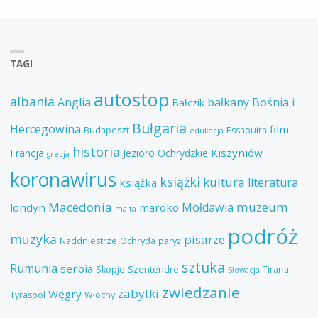
TAGI
autostop
albania
Anglia
bałkany
Bośnia i
Bałczik
Bułgaria
Hercegowina
film
Budapeszt
Essaouira
edukacja
historia
Kiszyniów
Francja
Jezioro Ochrydzkie
grecja
koronawirus
książki
kultura
literatura
książka
Macedonia
muzeum
Mołdawia
londyn
maroko
malta
podróż
muzyka
pisarze
Naddniestrze
Ochryda
paryż
sztuka
Rumunia
serbia
Skopje
Szentendre
Tirana
Słowacja
zwiedzanie
zabytki
Węgry
Tyraspol
Włochy