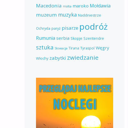
Macedonia
Mołdawia
maroko
malta
muzyka
muzeum
Naddniestrze
podróż
pisarze
Ochryda
paryż
Rumunia
serbia
Skopje
Szentendre
sztuka
Węgry
Tirana
Tyraspol
Słowacja
zwiedzanie
zabytki
Włochy