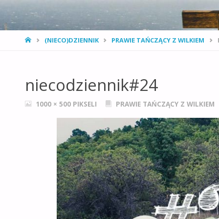
STRONA
(NIECO)DZIENNIK
PRAWIE TAŃCZĄCY Z WILKIEM
GŁÓWNA
niecodziennik#24
PEŁNY
1000 × 500
PIKSELI
PRAWIE TAŃCZĄCY Z WILKIEM
ROZMIAR