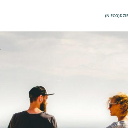
Przejdź
(NIECO)DZI
do
treści