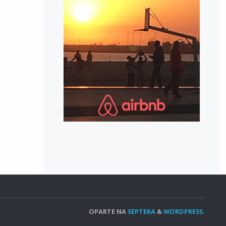
OPARTE NA
SEPTERA
&
WORDPRESS.