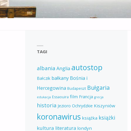
TAGI
autostop
albania
Anglia
bałkany
Bośnia i
Bałczik
Bułgaria
Hercegowina
Budapeszt
film
Francja
Essaouira
edukacja
grecja
historia
Kiszyniów
Jezioro Ochrydzkie
koronawirus
książki
książka
kultura
literatura
londyn