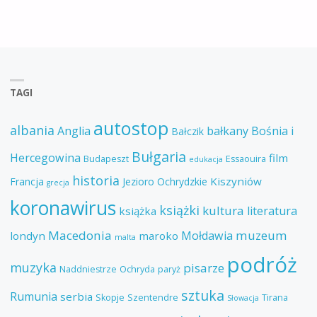
TAGI
autostop
albania
Anglia
bałkany
Bośnia i
Bałczik
Bułgaria
Hercegowina
film
Budapeszt
Essaouira
edukacja
historia
Kiszyniów
Francja
Jezioro Ochrydzkie
grecja
koronawirus
książki
kultura
literatura
książka
Macedonia
muzeum
Mołdawia
londyn
maroko
malta
podróż
muzyka
pisarze
Naddniestrze
Ochryda
paryż
sztuka
Rumunia
serbia
Skopje
Szentendre
Tirana
Słowacja