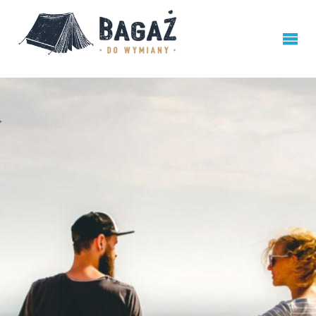
BAGAŻ
DO
WYMIANY