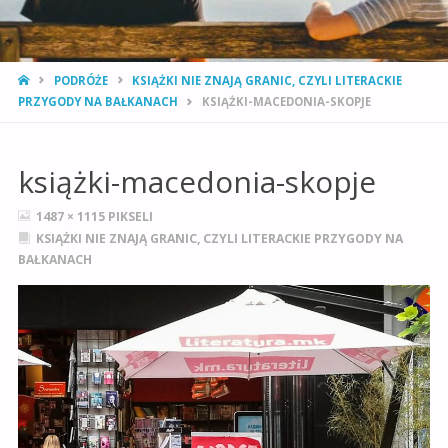
STRONA
PODRÓŻE
KSIĄŻKI NIE ZNAJĄ GRANIC, CZYLI LITERACKIE
GŁÓWNA
PRZYGODY NA BAŁKANACH
KSIĄŻKI-MACEDONIA-SKOPJE
książki-macedonia-skopje
PEŁNY
1487 × 1115
PIKSELI
ROZMIAR
KSIĄŻKI NIE ZNAJĄ GRANIC, CZYLI LITERACKIE PRZYGODY NA
BAŁKANACH