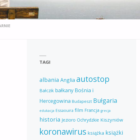
ARNIE
TAGI
autostop
albania
Anglia
bałkany
Bośnia i
Bałczik
Bułgaria
Hercegowina
Budapeszt
film
Francja
Essaouira
edukacja
grecja
historia
Kiszyniów
Jezioro Ochrydzkie
koronawirus
książki
książka