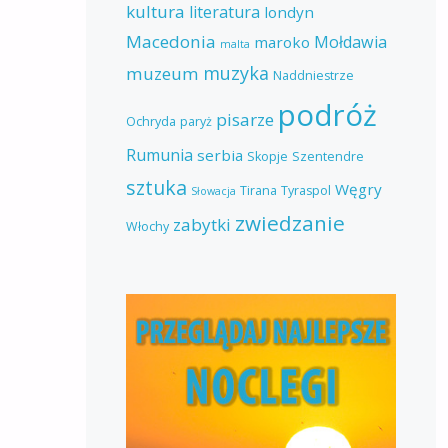
kultura
literatura
londyn
Macedonia
Mołdawia
maroko
malta
muzyka
muzeum
Naddniestrze
podróż
pisarze
Ochryda
paryż
Rumunia
serbia
Skopje
Szentendre
sztuka
Węgry
Tirana
Tyraspol
Słowacja
zwiedzanie
zabytki
Włochy