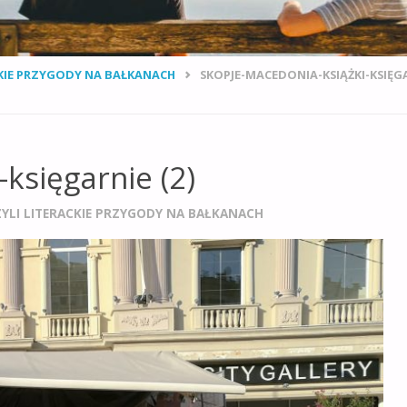
ACKIE PRZYGODY NA BAŁKANACH
SKOPJE-MACEDONIA-KSIĄŻKI-KSIĘG
księgarnie (2)
CZYLI LITERACKIE PRZYGODY NA BAŁKANACH