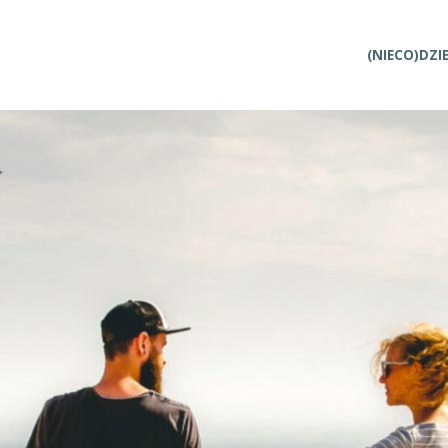
Przejdź
(NIECO)DZI
do
treści