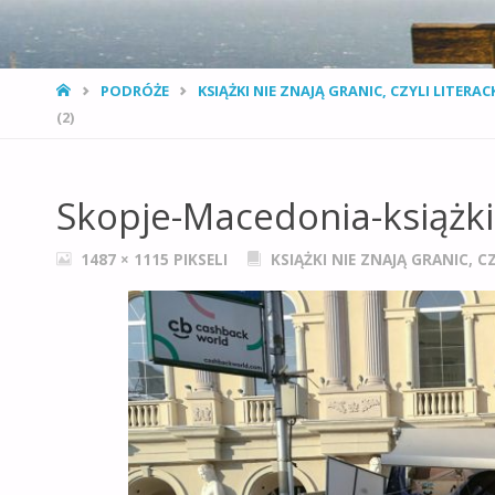
STRONA
PODRÓŻE
KSIĄŻKI NIE ZNAJĄ GRANIC, CZYLI LITER
GŁÓWNA
(2)
Skopje-Macedonia-książki-
PEŁNY
1487 × 1115
PIKSELI
KSIĄŻKI NIE ZNAJĄ GRANIC, 
ROZMIAR