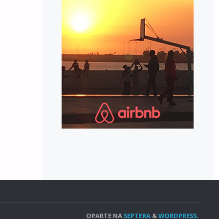
OPARTE NA
SEPTERA
&
WORDPRESS.