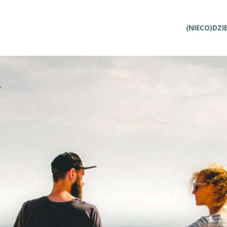
Przejdź
(NIECO)DZI
do
treści