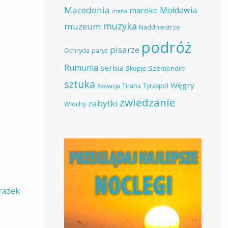
Macedonia
Mołdawia
maroko
malta
muzyka
muzeum
Naddniestrze
podróż
pisarze
Ochryda
paryż
Rumunia
serbia
Skopje
Szentendre
sztuka
Węgry
Tirana
Tyraspol
Słowacja
zwiedzanie
zabytki
Włochy
razek