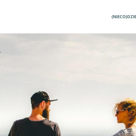
Przejdź
(NIECO)DZI
do
treści