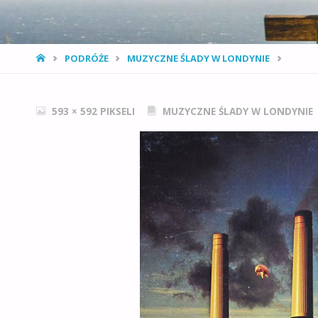
STRONA
PODRÓŻE
MUZYCZNE ŚLADY W LONDYNIE
GŁÓWNA
PEŁNY
593 × 592
PIKSELI
MUZYCZNE ŚLADY W LONDYNIE
ROZMIAR