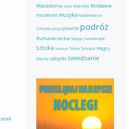
Macedonia
Mołdawia
maroko
malta
muzyka
muzeum
Naddniestrze
podróż
pisarze
Ochryda
paryż
Rumunia
serbia
Skopje
Szentendre
sztuka
Węgry
Tirana
Tyraspol
Słowacja
zwiedzanie
zabytki
Włochy
razek