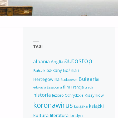
TAGI
autostop
albania
Anglia
bałkany
Bośnia i
Bałczik
Bułgaria
Hercegowina
Budapeszt
film
Francja
Essaouira
edukacja
grecja
historia
Kiszyniów
Jezioro Ochrydzkie
koronawirus
książki
książka
kultura
literatura
londyn