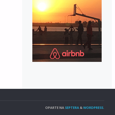
OPARTE NA
SEPTERA
&
WORDPRESS.